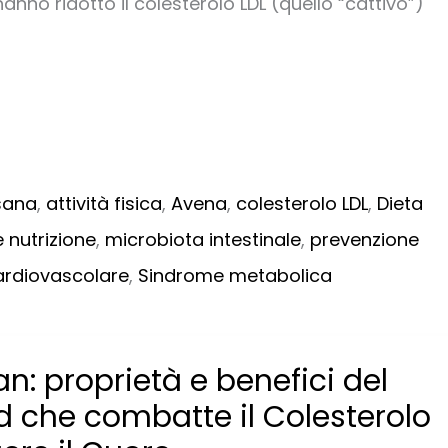
nno ridotto il colesterolo LDL (quello “cattivo”)
sana
,
attività fisica
,
Avena
,
colesterolo LDL
,
Dieta
e nutrizione
,
microbiota intestinale
,
prevenzione
ardiovascolare
,
Sindrome metabolica
n: proprietà e benefici del
 che combatte il Colesterolo