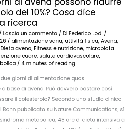
orni di avena possono ridurre
erolo del 10%? Cosa dice
a ricerca
/
Lascia un commento
/ Di
Federico Lodi
/
026
/
alimentazione sana
,
attività fisica
,
Avena
,
,
Dieta avena
,
Fitness e nutrizione
,
microbiota
venzione cuore
,
salute cardiovascolare
,
bolica
/
4 minutes of reading
o due giorni di alimentazione quasi
 a base di avena. Può davvero bastare così
are il colesterolo? Secondo uno studio clinico
 di Bonn pubblicato su Nature Communications, sì:
sindrome metabolica, 48 ore di dieta intensiva a