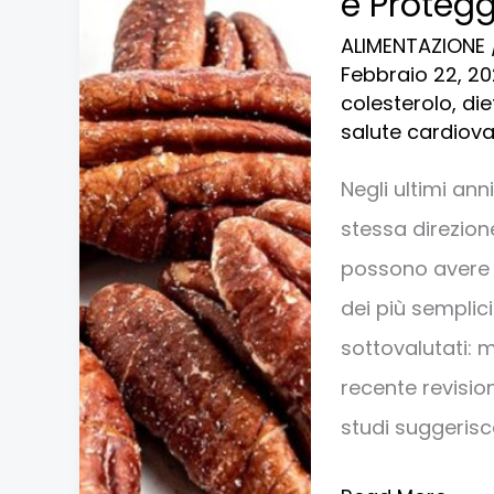
e Protegg
e
ALIMENTAZIONE
benefici
Febbraio 22, 2
del
colesterolo
,
die
salute cardiov
superfood
che
Negli ultimi an
combatte
stessa direzion
il
possono avere u
Colesterolo
dei più semplic
e
sottovalutati:
Proteggere
recente revision
il
studi suggeris
Cuore