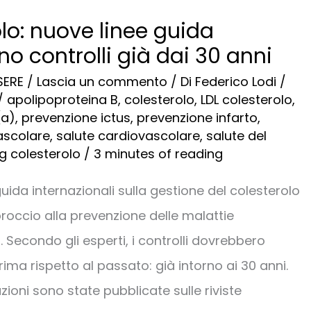
lo: nuove linee guida
no controlli già dai 30 anni
SERE
/
Lascia un commento
/ Di
Federico Lodi
/
/
apolipoproteina B
,
colesterolo
,
LDL colesterolo
,
(a)
,
prevenzione ictus
,
prevenzione infarto
,
ascolare
,
salute cardiovascolare
,
salute del
g colesterolo
/
3 minutes of reading
uida internazionali sulla gestione del colesterolo
occio alla prevenzione delle malattie
 Secondo gli esperti, i controlli dovrebbero
rima rispetto al passato: già intorno ai 30 anni.
oni sono state pubblicate sulle riviste