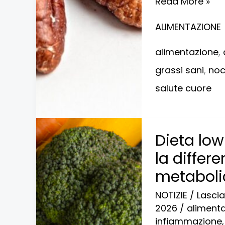
Read More »
ALIMENTAZIONE
alimentazione
,
grassi sani
,
noc
salute cuore
Dieta
Dieta low
low
la differ
carb
metaboli
o
NOTIZIE
/
Lasci
low
2026
/
aliment
fat?
infiammazione