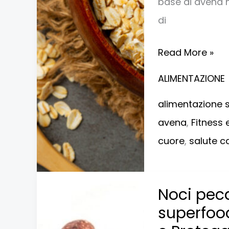
base di avena ha
la
di
ricerca
Read More »
ALIMENTAZIONE
alimentazione 
avena
,
Fitness 
cuore
,
salute c
Noci
Noci peca
pecan:
superfood
proprietà