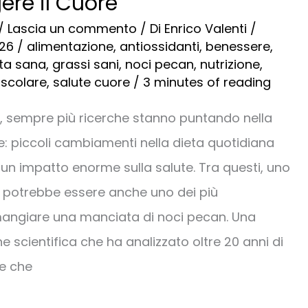
ere il Cuore
/
Lascia un commento
/ Di
Enrico Valenti
/
026
/
alimentazione
,
antiossidanti
,
benessere
,
ta sana
,
grassi sani
,
noci pecan
,
nutrizione
,
ascolare
,
salute cuore
/
3 minutes of reading
ni, sempre più ricerche stanno puntando nella
e: piccoli cambiamenti nella dieta quotidiana
n impatto enorme sulla salute. Tra questi, uno
i potrebbe essere anche uno dei più
 mangiare una manciata di noci pecan. Una
e scientifica che ha analizzato oltre 20 anni di
ce che