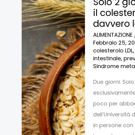
Solo 2 gi
2
il colest
giorni
davvero l
di
ALIMENTAZIONE
avena
Febbraio 25, 2
possono
colesterolo LDL
intestinale
,
pre
ridurre
Sindrome meta
il
colesterolo
Due giorni. Sol
del
esclusivamente
10%?
poco per abbass
Cosa
dell’Università
dice
in persone con 
davvero