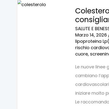
Colesterolo:
Colestero
nuove
consiglia
linee
SALUTE E BENES
guida
Marzo 14, 2026
consigliano
lipoproteina Lp
rischio cardiov
controlli
cuore
,
screenin
già
dai
Le nuove linee g
30
cambiano l’appr
anni
cardiovascolari.
iniziare molto p
Le raccomandazi