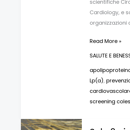
scientifiche Ci
Cardiology, e 
organizzazioni
Read More »
SALUTE E BENES
apolipoprotein
Lp(a)
,
prevenzi
cardiovascolar
screening coles
Solo