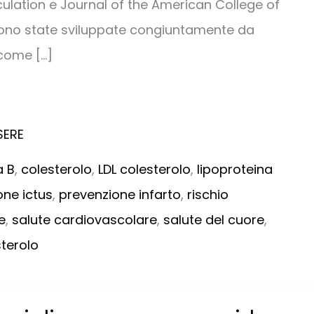
rculation e Journal of the American College of
sono state sviluppate congiuntamente da
 come […]
SERE
a B
,
colesterolo
,
LDL colesterolo
,
lipoproteina
one ictus
,
prevenzione infarto
,
rischio
e
,
salute cardiovascolare
,
salute del cuore
,
terolo