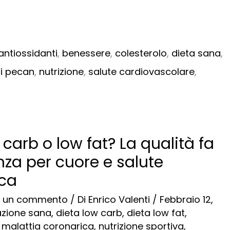
antiossidanti
,
benessere
,
colesterolo
,
dieta sana
,
i pecan
,
nutrizione
,
salute cardiovascolare
,
 carb o low fat? La qualità fa
enza per cuore e salute
ca
a un commento
/ Di
Enrico Valenti
/
Febbraio 12,
azione sana
,
dieta low carb
,
dieta low fat
,
,
malattia coronarica
,
nutrizione sportiva
,