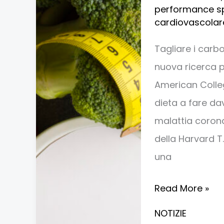
performance sp
La
cardiovascolar
qualità
fa
Tagliare i carb
la
nuova ricerca pu
differenza
American Colleg
per
dieta a fare da
cuore
malattia corona
e
della Harvard T
salute
una
metabolica
Read More »
NOTIZIE