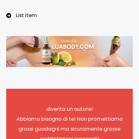
List item
diventa un autore!
Abbiamo bisogno di te! Non promettiamo
grossi guadagni ma sicuramente grosse
soddisfazioni personali!