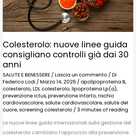
già
dai
30
anni
Colesterolo: nuove linee guida
consigliano controlli già dai 30
anni
SALUTE E BENESSERE
/
Lascia un commento
/ Di
Federico Lodi
/
Marzo 14, 2026
/
apolipoproteina B
,
colesterolo
,
LDL colesterolo
,
lipoproteina Lp(a)
,
prevenzione ictus
,
prevenzione infarto
,
rischio
cardiovascolare
,
salute cardiovascolare
,
salute del
cuore
,
screening colesterolo
/
3 minutes of reading
Le nuove linee guida internazionali sulla gestione del
colesterolo cambiano l’approccio alla prevenzione