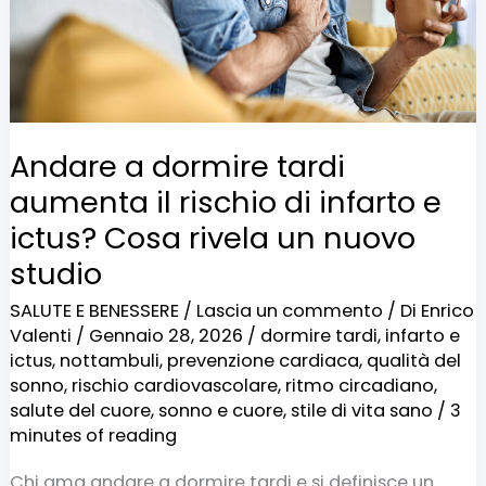
il
rischio
di
infarto
e
Andare a dormire tardi
ictus?
aumenta il rischio di infarto e
Cosa
ictus? Cosa rivela un nuovo
rivela
studio
un
SALUTE E BENESSERE
/
Lascia un commento
/ Di
Enrico
nuovo
Valenti
/
Gennaio 28, 2026
/
dormire tardi
,
infarto e
studio
ictus
,
nottambuli
,
prevenzione cardiaca
,
qualità del
sonno
,
rischio cardiovascolare
,
ritmo circadiano
,
salute del cuore
,
sonno e cuore
,
stile di vita sano
/
3
minutes of reading
Chi ama andare a dormire tardi e si definisce un