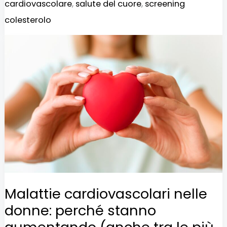
cardiovascolare
,
salute del cuore
,
screening
colesterolo
Malattie
cardiovascolari
nelle
donne:
perché
stanno
aumentando
(anche
tra
le
Malattie cardiovascolari nelle
più
donne: perché stanno
giovani)