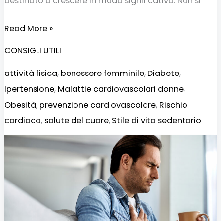
destinato a crescere in modo significativo. Non si
Read More »
CONSIGLI UTILI
attività fisica
,
benessere femminile
,
Diabete
,
Ipertensione
,
Malattie cardiovascolari donne
,
Obesità
,
prevenzione cardiovascolare
,
Rischio
cardiaco
,
salute del cuore
,
Stile di vita sedentario
Andare
a
dormire
tardi
aumenta