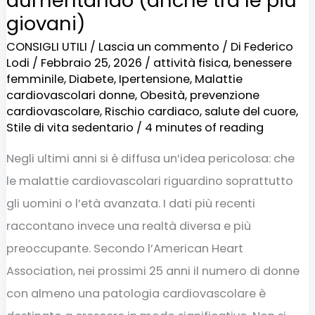
aumentando (anche tra le più
giovani)
CONSIGLI UTILI
/
Lascia un commento
/ Di
Federico
Lodi
/
Febbraio 25, 2026
/
attività fisica
,
benessere
femminile
,
Diabete
,
Ipertensione
,
Malattie
cardiovascolari donne
,
Obesità
,
prevenzione
cardiovascolare
,
Rischio cardiaco
,
salute del cuore
,
Stile di vita sedentario
/
4 minutes of reading
Negli ultimi anni si è diffusa un’idea pericolosa: che
le malattie cardiovascolari riguardino soprattutto
gli uomini o l’età avanzata. I dati più recenti
raccontano invece una realtà diversa e più
preoccupante. Secondo l’American Heart
Association, nei prossimi 25 anni il numero di donne
con almeno una patologia cardiovascolare è