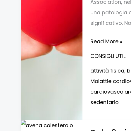
Association, ne
una patologia 
significativo. No
Read More »
CONSIGLI UTILI
attività fisica
,
b
Malattie cardi
cardiovascolar
sedentario
Solo