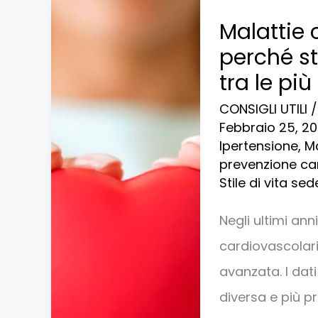
Malattie
Malattie 
cardiovascolari
perché s
nelle
tra le più
donne:
CONSIGLI UTILI
perché
Febbraio 25, 2
stanno
Ipertensione
,
Ma
prevenzione ca
aumentando
Stile di vita se
(anche
tra
Negli ultimi ann
le
cardiovascolari
più
avanzata. I dat
giovani)
diversa e più 