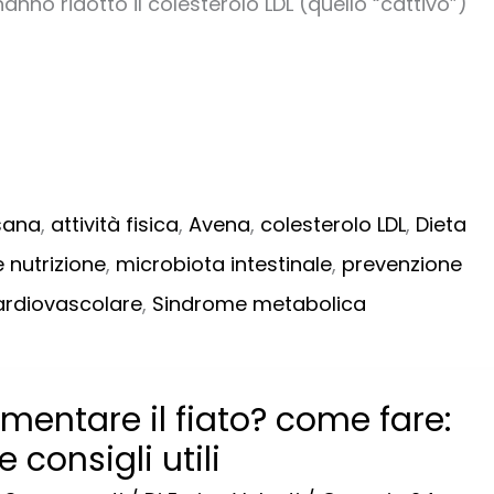
nno ridotto il colesterolo LDL (quello “cattivo”)
sana
,
attività fisica
,
Avena
,
colesterolo LDL
,
Dieta
e nutrizione
,
microbiota intestinale
,
prevenzione
ardiovascolare
,
Sindrome metabolica
mentare il fiato? come fare:
 consigli utili