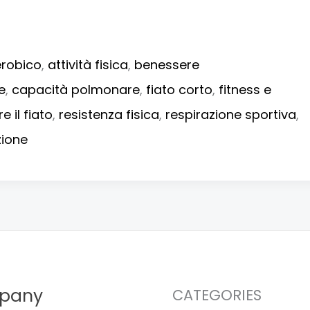
erobico
,
attività fisica
,
benessere
e
,
capacità polmonare
,
fiato corto
,
fitness e
e il fiato
,
resistenza fisica
,
respirazione sportiva
,
zione
pany
CATEGORIES