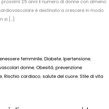
i prossimi 25 anni il numero di donne con almeno
cardiovascolare è destinato a crescere in modo
n si […]
enessere femminile
,
Diabete
,
Ipertensione
,
ovascolari donne
,
Obesità
,
prevenzione
e
,
Rischio cardiaco
,
salute del cuore
,
Stile di vita