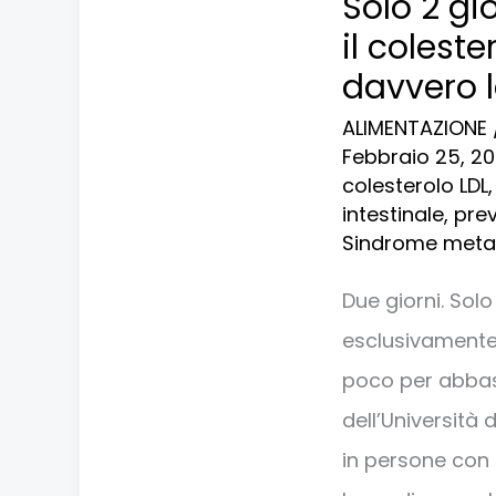
Solo 2 gi
2
il colest
giorni
davvero l
di
ALIMENTAZIONE
avena
Febbraio 25, 2
possono
colesterolo LDL
intestinale
,
pre
ridurre
Sindrome meta
il
colesterolo
Due giorni. Sol
del
esclusivamente
10%?
poco per abbass
Cosa
dell’Università
dice
in persone con 
davvero