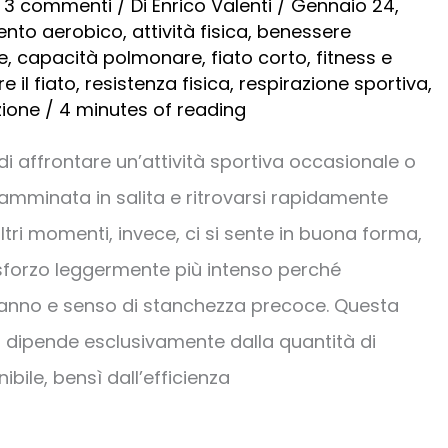
/
3 commenti
/ Di
Enrico Valenti
/
Gennaio 24,
ento aerobico
,
attività fisica
,
benessere
e
,
capacità polmonare
,
fiato corto
,
fitness e
e il fiato
,
resistenza fisica
,
respirazione sportiva
,
zione
/
4 minutes of reading
i affrontare un’attività sportiva occasionale o
mminata in salita e ritrovarsi rapidamente
altri momenti, invece, ci si sente in buona forma,
forzo leggermente più intenso perché
nno e senso di stanchezza precoce. Questa
 dipende esclusivamente dalla quantità di
bile, bensì dall’efficienza