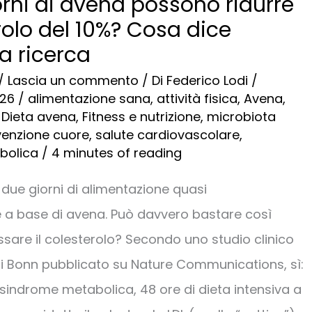
orni di avena possono ridurre
erolo del 10%? Cosa dice
a ricerca
/
Lascia un commento
/ Di
Federico Lodi
/
026
/
alimentazione sana
,
attività fisica
,
Avena
,
,
Dieta avena
,
Fitness e nutrizione
,
microbiota
venzione cuore
,
salute cardiovascolare
,
bolica
/
4 minutes of reading
o due giorni di alimentazione quasi
 a base di avena. Può davvero bastare così
are il colesterolo? Secondo uno studio clinico
 di Bonn pubblicato su Nature Communications, sì:
sindrome metabolica, 48 ore di dieta intensiva a