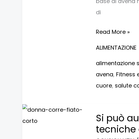
base di avena ha
la
di
ricerca
Read More »
ALIMENTAZIONE
alimentazione 
avena
,
Fitness 
cuore
,
salute c
Si
Si può au
può
tecniche e
aumentare