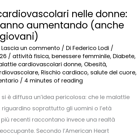
cardiovascolari nelle donne:
tanno aumentando (anche
 giovani)
/
Lascia un commento
/ Di
Federico Lodi
/
026
/
attività fisica
,
benessere femminile
,
Diabete
,
lattie cardiovascolari donne
,
Obesità
,
rdiovascolare
,
Rischio cardiaco
,
salute del cuore
,
dentario
/
4 minutes of reading
i si è diffusa un’idea pericolosa: che le malattie
 riguardino soprattutto gli uomini o l’età
i più recenti raccontano invece una realtà
preoccupante. Secondo l’American Heart