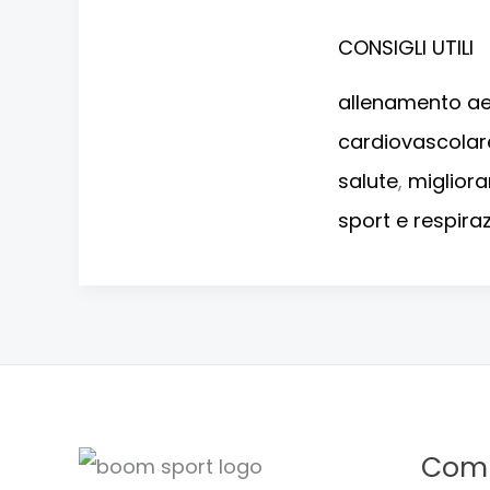
CONSIGLI UTILI
allenamento a
cardiovascolar
salute
,
migliorar
sport e respira
Com