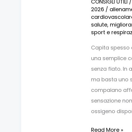
CONSIGLI UTILI
il
2026
/
allenam
fiato?
cardiovascolar
salute
,
migliorar
come
sport e respira
fare:
tecniche
Capita spesso d
e
una semplice ca
consigli
senza fiato. In 
utili
ma basta uno s
compaiano affa
sensazione non
ossigeno disponi
Read More »