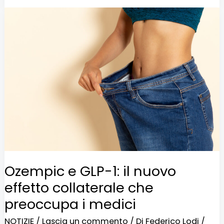
Ozempic
e
GLP-
1:
il
nuovo
effetto
collaterale
che
preoccupa
Ozempic e GLP-1: il nuovo
i
effetto collaterale che
medici
preoccupa i medici
NOTIZIE
/
Lascia un commento
/ Di
Federico Lodi
/