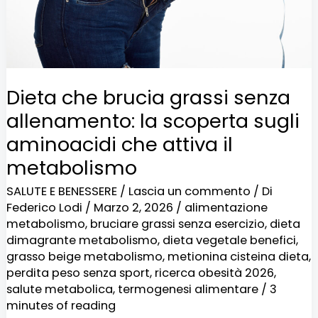
la
scoperta
sugli
aminoacidi
Dieta che brucia grassi senza
che
allenamento: la scoperta sugli
attiva
aminoacidi che attiva il
il
metabolismo
metabolismo
SALUTE E BENESSERE
/
Lascia un commento
/ Di
Federico Lodi
/
Marzo 2, 2026
/
alimentazione
metabolismo
,
bruciare grassi senza esercizio
,
dieta
dimagrante metabolismo
,
dieta vegetale benefici
,
grasso beige metabolismo
,
metionina cisteina dieta
,
perdita peso senza sport
,
ricerca obesità 2026
,
salute metabolica
,
termogenesi alimentare
/
3
minutes of reading