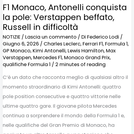
F1 Monaco, Antonelli conquista
difficoltà
la pole: Verstappen beffato,
Russell in difficoltà
NOTIZIE
/
Lascia un commento
/ Di
Federico Lodi
/
Giugno 6, 2026
/
Charles Leclerc
,
Ferrari F1
,
Formula 1
,
GP Monaco
,
Kimi Antonelli
,
Lewis Hamilton
,
Max
Verstappen
,
Mercedes F1
,
Monaco Grand Prix
,
qualifiche Formula 1
/
2 minutes of reading
C’è un dato che racconta meglio di qualsiasi altro il
momento straordinario di Kimi Antonelli: quattro
pole position consecutive e quattro vittorie nelle
ultime quattro gare. Il giovane pilota Mercedes
continua a sorprendere il mondo della Formula 1 e,
nelle qualifiche del Gran Premio di Monaco, ha