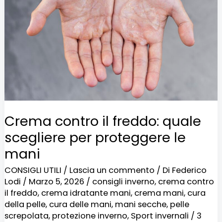
freddo:
quale
scegliere
per
proteggere
le
mani
Crema contro il freddo: quale
scegliere per proteggere le
mani
CONSIGLI UTILI
/
Lascia un commento
/ Di
Federico
Lodi
/
Marzo 5, 2026
/
consigli inverno
,
crema contro
il freddo
,
crema idratante mani
,
crema mani
,
cura
della pelle
,
cura delle mani
,
mani secche
,
pelle
screpolata
,
protezione inverno
,
Sport invernali
/
3