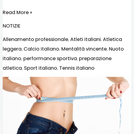
Read More »
NOTIZIE
Allenamento professionale
,
Atleti italiani
,
Atletica
leggera
,
Calcio italiano
,
Mentalità vincente
,
Nuoto
italiano
,
performance sportiva
,
preparazione
atletica
,
Sport italiano
,
Tennis italiano
Dieta
che
brucia
grassi
senza
allenamento: