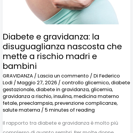
che
mette
a
rischio
Diabete e gravidanza: la
madri
disuguaglianza nascosta che
e
mette a rischio madri e
bambini
bambini
GRAVIDANZA
/
Lascia un commento
/ Di
Federico
Lodi
/
Maggio 27, 2026
/
controllo glicemico
,
diabete
gestazionale
,
diabete in gravidanza
,
glicemia
,
gravidanza a rischio
,
insulina
,
medicina materno
fetale
,
preeclampsia
,
prevenzione complicanze
,
salute materna
/
5 minutes of reading
Il rapporto tra diabete e gravidanza è molto più
complesso di quanto sembri. Per molte donne,