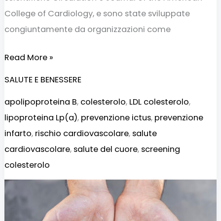
College of Cardiology, e sono state sviluppate
congiuntamente da organizzazioni come
Read More »
SALUTE E BENESSERE
apolipoproteina B
,
colesterolo
,
LDL colesterolo
,
lipoproteina Lp(a)
,
prevenzione ictus
,
prevenzione
infarto
,
rischio cardiovascolare
,
salute
cardiovascolare
,
salute del cuore
,
screening
colesterolo
Crema
contro
il