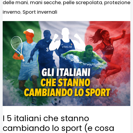
delle mani
,
mani secche
,
pelle screpolata
,
protezione
inverno
,
Sport invernali
I
5
italiani
che
stanno
cambiando
lo
sport
(e
cosa
I 5 italiani che stanno
possiamo
cambiando lo sport (e cosa
imparare