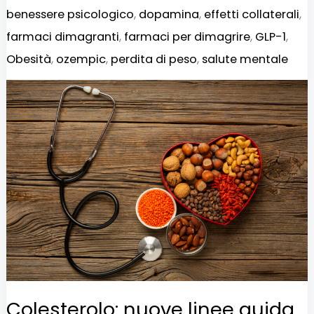
benessere psicologico
,
dopamina
,
effetti collaterali
,
farmaci dimagranti
,
farmaci per dimagrire
,
GLP-1
,
Obesità
,
ozempic
,
perdita di peso
,
salute mentale
Colesterolo:
nuove
linee
guida
consigliano
controlli
già
dai
30
anni
Colesterolo: nuove linee guida