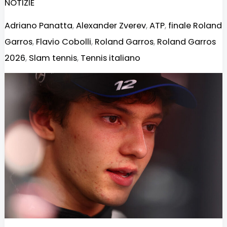
NOTIZIE
Adriano Panatta
,
Alexander Zverev
,
ATP
,
finale Roland
Garros
,
Flavio Cobolli
,
Roland Garros
,
Roland Garros
2026
,
Slam tennis
,
Tennis italiano
F1
Monaco,
Antonelli
conquista
la
pole:
Verstappen
beffato,
Russell
in