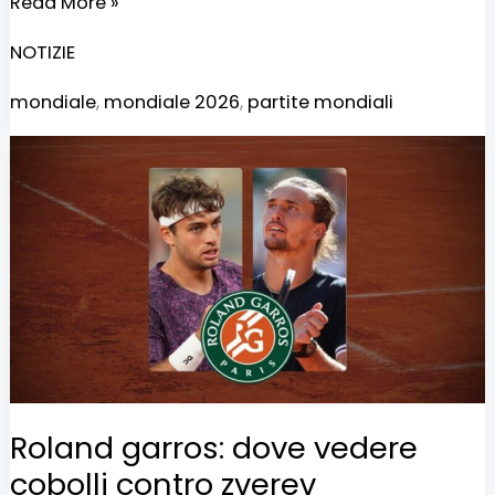
Read More »
NOTIZIE
mondiale
,
mondiale 2026
,
partite mondiali
Roland
garros:
dove
vedere
cobolli
contro
zverev
Roland garros: dove vedere
cobolli contro zverev