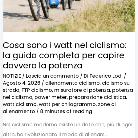
la
guida
completa
per
Cosa sono i watt nel ciclismo:
capire
la guida completa per capire
davvero
davvero la potenza
la
NOTIZIE
/
Lascia un commento
/ Di
Federico Lodi
/
potenza
Agosto 4, 2026
/
allenamento ciclismo
,
ciclismo su
strada
,
FTP ciclismo
,
misuratore di potenza
,
potenza
nel ciclismo
,
power meter
,
preparazione ciclistica
,
watt ciclismo
,
watt per chilogrammo
,
zone di
allenamento
/
8 minutes of reading
Nel ciclismo moderno esiste un dato che, più di ogni
altro, ha rivoluzionato il modo di allenarsi,