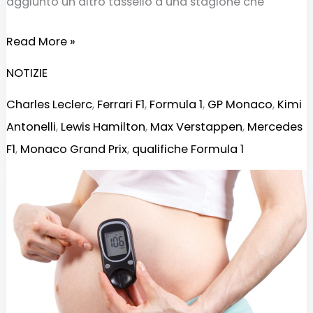
aggiunto un altro tassello a una stagione che
Read More »
NOTIZIE
Charles Leclerc
,
Ferrari F1
,
Formula 1
,
GP Monaco
,
Kimi
Antonelli
,
Lewis Hamilton
,
Max Verstappen
,
Mercedes
F1
,
Monaco Grand Prix
,
qualifiche Formula 1
Diabete
e
gravidanza:
la
disuguaglianza
nascosta