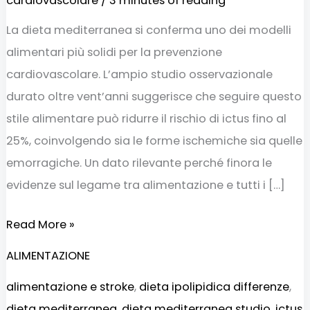
cardiovascolare
/
3 minutes of reading
La dieta mediterranea si conferma uno dei modelli
alimentari più solidi per la prevenzione
cardiovascolare. L’ampio studio osservazionale
durato oltre vent’anni suggerisce che seguire questo
stile alimentare può ridurre il rischio di ictus fino al
25%, coinvolgendo sia le forme ischemiche sia quelle
emorragiche. Un dato rilevante perché finora le
evidenze sul legame tra alimentazione e tutti i […]
Read More »
ALIMENTAZIONE
alimentazione e stroke
,
dieta ipolipidica differenze
,
dieta mediterranea
,
dieta mediterranea studio
,
ictus