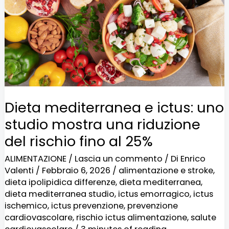
uno
studio
mostra
una
riduzione
del
Dieta mediterranea e ictus: uno
rischio
studio mostra una riduzione
fino
del rischio fino al 25%
al
ALIMENTAZIONE
/
Lascia un commento
/ Di
Enrico
25%
Valenti
/
Febbraio 6, 2026
/
alimentazione e stroke
,
dieta ipolipidica differenze
,
dieta mediterranea
,
dieta mediterranea studio
,
ictus emorragico
,
ictus
ischemico
,
ictus prevenzione
,
prevenzione
cardiovascolare
,
rischio ictus alimentazione
,
salute