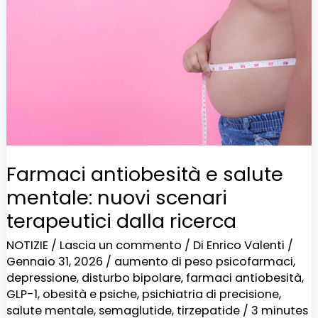
salute
mentale:
nuovi
scenari
terapeutici
dalla
ricerca
Farmaci antiobesità e salute
mentale: nuovi scenari
terapeutici dalla ricerca
NOTIZIE
/
Lascia un commento
/ Di
Enrico Valenti
/
Gennaio 31, 2026
/
aumento di peso psicofarmaci
,
depressione
,
disturbo bipolare
,
farmaci antiobesità
,
GLP-1
,
obesità e psiche
,
psichiatria di precisione
,
salute mentale
,
semaglutide
,
tirzepatide
/
3 minutes