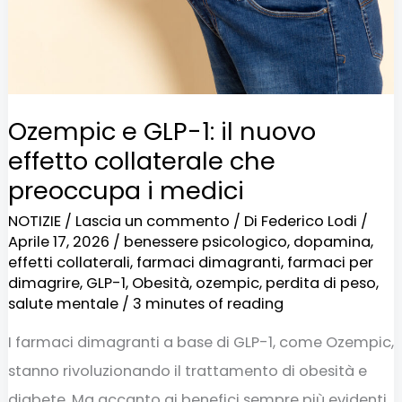
effetto
collaterale
che
preoccupa
Ozempic e GLP-1: il nuovo
i
effetto collaterale che
medici
preoccupa i medici
NOTIZIE
/
Lascia un commento
/ Di
Federico Lodi
/
Aprile 17, 2026
/
benessere psicologico
,
dopamina
,
effetti collaterali
,
farmaci dimagranti
,
farmaci per
dimagrire
,
GLP-1
,
Obesità
,
ozempic
,
perdita di peso
,
salute mentale
/
3 minutes of reading
I farmaci dimagranti a base di GLP-1, come Ozempic,
stanno rivoluzionando il trattamento di obesità e
diabete. Ma accanto ai benefici sempre più evidenti,