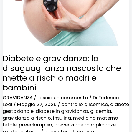
disuguaglianza
nascosta
che
mette
a
rischio
Diabete e gravidanza: la
madri
disuguaglianza nascosta che
e
mette a rischio madri e
bambini
bambini
GRAVIDANZA
/
Lascia un commento
/ Di
Federico
Lodi
/
Maggio 27, 2026
/
controllo glicemico
,
diabete
gestazionale
,
diabete in gravidanza
,
glicemia
,
gravidanza a rischio
,
insulina
,
medicina materno
fetale
,
preeclampsia
,
prevenzione complicanze
,
salute materna
/
5 minutes of reading