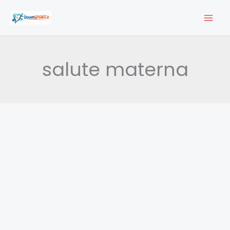
Vai
al
contenuto
salute materna