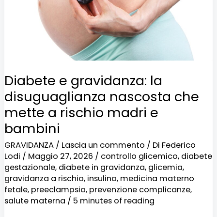
nascosta
che
mette
a
rischio
Diabete e gravidanza: la
madri
disuguaglianza nascosta che
e
mette a rischio madri e
bambini
bambini
GRAVIDANZA
/
Lascia un commento
/ Di
Federico
Lodi
/
Maggio 27, 2026
/
controllo glicemico
,
diabete
gestazionale
,
diabete in gravidanza
,
glicemia
,
gravidanza a rischio
,
insulina
,
medicina materno
fetale
,
preeclampsia
,
prevenzione complicanze
,
salute materna
/
5 minutes of reading