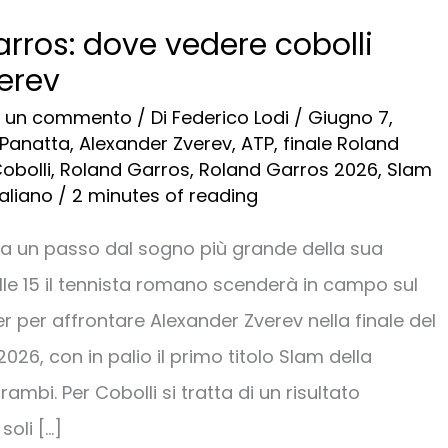
rros: dove vedere cobolli
erev
a un commento
/ Di
Federico Lodi
/
Giugno 7,
 Panatta
,
Alexander Zverev
,
ATP
,
finale Roland
Cobolli
,
Roland Garros
,
Roland Garros 2026
,
Slam
taliano
/
2 minutes of reading
è a un passo dal sogno più grande della sua
alle 15 il tennista romano scenderà in campo sul
er per affrontare Alexander Zverev nella finale del
26, con in palio il primo titolo Slam della
rambi. Per Cobolli si tratta di un risultato
soli […]