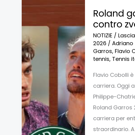
Roland
Roland ga
garros:
contro zv
dove
NOTIZIE
/
Lasci
vedere
2026
/
Adriano
cobolli
Garros
,
Flavio 
tennis
,
Tennis i
contro
zverev
Flavio Cobolli 
carriera. Oggi 
Philippe-Chatri
Roland Garros 20
carriera per ent
straordinario. A 