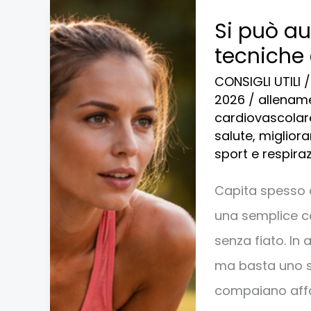
Si
Si può au
può
tecniche e
aumentare
CONSIGLI UTILI
il
2026
/
allenam
fiato?
cardiovascolar
salute
,
migliorar
come
sport e respira
fare:
tecniche
Capita spesso d
e
una semplice ca
consigli
senza fiato. In 
utili
ma basta uno s
compaiano affa