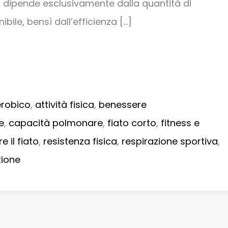
 dipende esclusivamente dalla quantità di
bile, bensì dall’efficienza […]
erobico
,
attività fisica
,
benessere
e
,
capacità polmonare
,
fiato corto
,
fitness e
e il fiato
,
resistenza fisica
,
respirazione sportiva
,
zione