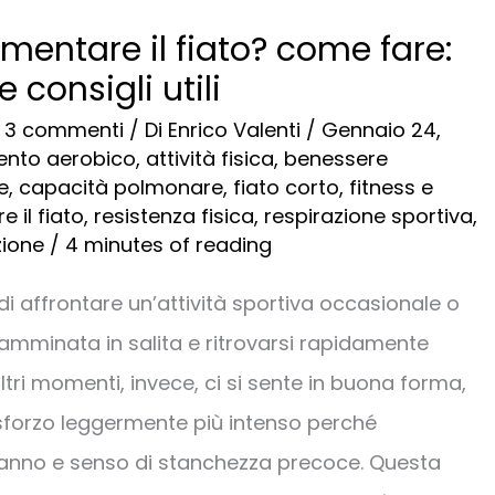
mentare il fiato? come fare:
 consigli utili
/
3 commenti
/ Di
Enrico Valenti
/
Gennaio 24,
ento aerobico
,
attività fisica
,
benessere
e
,
capacità polmonare
,
fiato corto
,
fitness e
e il fiato
,
resistenza fisica
,
respirazione sportiva
,
zione
/
4 minutes of reading
i affrontare un’attività sportiva occasionale o
mminata in salita e ritrovarsi rapidamente
altri momenti, invece, ci si sente in buona forma,
forzo leggermente più intenso perché
nno e senso di stanchezza precoce. Questa