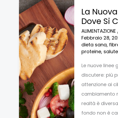
La
La Nuova
Nuova
Dove Si C
Piramide
ALIMENTAZIONE
Alimentare
Febbraio 28, 2
2025:
dieta sana
,
fibr
proteine
,
salute
Dove
Si
Le nuove linee
Collocano
discutere: più 
Davvero
attenzione ai c
le
cambiamento rad
Proteine?
realtà è diversa
fondo non è ca