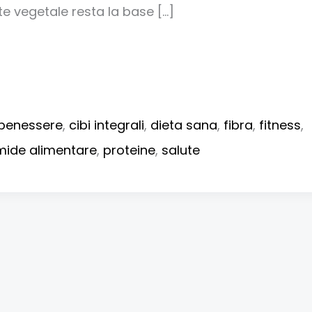
 vegetale resta la base […]
benessere
,
cibi integrali
,
dieta sana
,
fibra
,
fitness
,
mide alimentare
,
proteine
,
salute