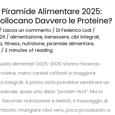
 Piramide Alimentare 2025:
ollocano Davvero le Proteine?
/
Lascia un commento
/ Di
Federico Lodi
/
026
/
alimentazione
,
benessere
,
cibi integrali
,
a
,
fitness
,
nutrizione
,
piramide alimentare
,
/
2 minutes of reading
 guida alimentari 2025-2030 stanno facendo
proteine, meno cereali raffinati e maggiore
ibi integrali. A prima vista potrebbe sembrare un
icale, quasi una dieta “protein-first”. Ma la
. Secondo nutrizionisti e dietisti, il messaggio di
mbiato: mangiare cibo vero, poco processato e