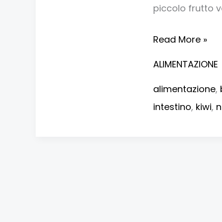
Perché
piccolo frutto 
il
Kiwi
Read More »
Funziona
ALIMENTAZIONE
Davvero
alimentazione
,
intestino
,
kiwi
,
n