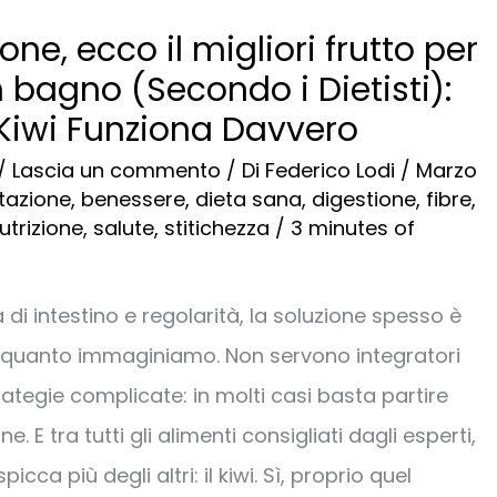
one, ecco il migliori frutto per
 bagno (Secondo i Dietisti):
 Kiwi Funziona Davvero
/
Lascia un commento
/ Di
Federico Lodi
/
Marzo
tazione
,
benessere
,
dieta sana
,
digestione
,
fibre
,
utrizione
,
salute
,
stitichezza
/
3 minutes of
di intestino e regolarità, la soluzione spesso è
i quanto immaginiamo. Non servono integratori
rategie complicate: in molti casi basta partire
e. E tra tutti gli alimenti consigliati dagli esperti,
icca più degli altri: il kiwi. Sì, proprio quel