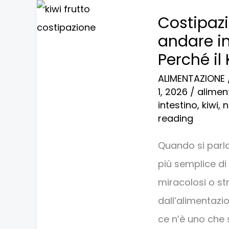
Costipazione,
Costipazi
ecco
andare in
il
Perché il
migliori
ALIMENTAZIONE
frutto
1, 2026
/
alimen
per
intestino
,
kiwi
,
n
reading
andare
in
Quando si parla 
bagno
più semplice d
(Secondo
miracolosi o st
i
dall’alimentazion
Dietisti):
ce n’è uno che sp