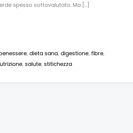
verde spesso sottovalutato. Ma […]
benessere
,
dieta sana
,
digestione
,
fibre
,
utrizione
,
salute
,
stitichezza