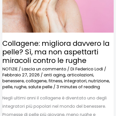
Sì,
ma
non
aspettarti
miracoli
Collagene: migliora davvero la
contro
pelle? Sì, ma non aspettarti
le
miracoli contro le rughe
rughe
NOTIZIE
/
Lascia un commento
/ Di
Federico Lodi
/
Febbraio 27, 2026
/
anti aging
,
articolazioni
,
benessere
,
collagene
,
fitness
,
integratori
,
nutrizione
,
pelle
,
rughe
,
salute pelle
/
3 minutes of reading
Negli ultimi anni il collagene è diventato uno degli
integratori più popolari nel mondo del benessere.
Promesse di pelle più giovane, meno rughe e