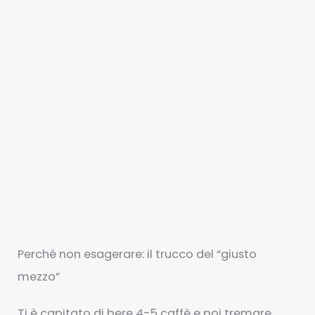
Perché non esagerare: il trucco del “giusto
mezzo”
Ti è capitato di bere 4-5 caffè e poi tremare