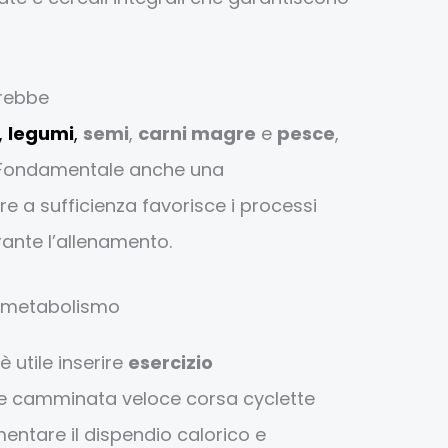
rebbe
,
legumi
,
semi
,
carni magre
e
pesce
,
i. Fondamentale anche una
re a sufficienza favorisce i processi
rante l’allenamento.
il metabolismo
è utile inserire
esercizio
me camminata veloce corsa cyclette
ntare il dispendio calorico e