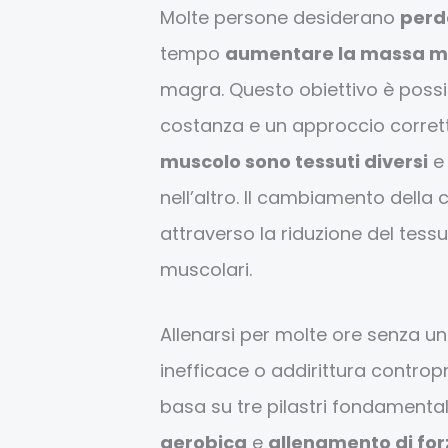
Molte persone desiderano
perd
tempo
aumentare la massa m
magra. Questo obiettivo è poss
costanza e un approccio corrett
muscolo sono tessuti diversi
e 
nell’altro. Il cambiamento dell
attraverso la riduzione del tessu
muscolari.
Allenarsi per molte ore senza u
inefficace o addirittura contropr
basa su tre pilastri fondamenta
aerobica
e
allenamento di fo