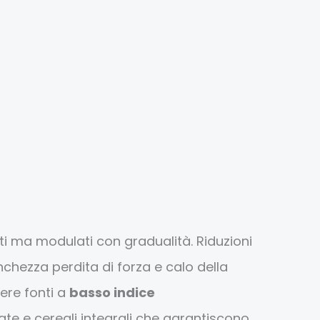
i ma modulati con gradualità. Riduzioni
hezza perdita di forza e calo della
iere fonti a
basso indice
e e cereali integrali che garantiscono