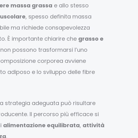
ere massa grassa
e allo stesso
uscolare
, spesso definita massa
ibile ma richiede consapevolezza
o. È importante chiarire che
grasso e
non possono trasformarsi l’uno
a composizione corporea avviene
to adiposo e lo sviluppo delle fibre
na strategia adeguata può risultare
oducente. Il percorso più efficace si
li
alimentazione equilibrata
,
attività
rza
.