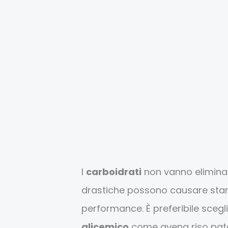
I
carboidrati
non vanno eliminat
drastiche possono causare stanc
performance. È preferibile scegl
glicemico
come avena riso patat