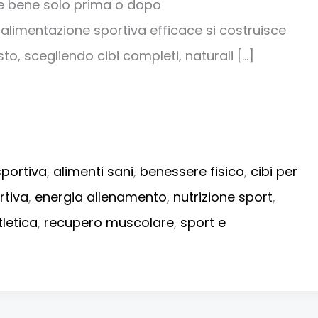
 bene solo prima o dopo
L’alimentazione sportiva efficace si costruisce
o, scegliendo cibi completi, naturali […]
sportiva
,
alimenti sani
,
benessere fisico
,
cibi per
rtiva
,
energia allenamento
,
nutrizione sport
,
letica
,
recupero muscolare
,
sport e