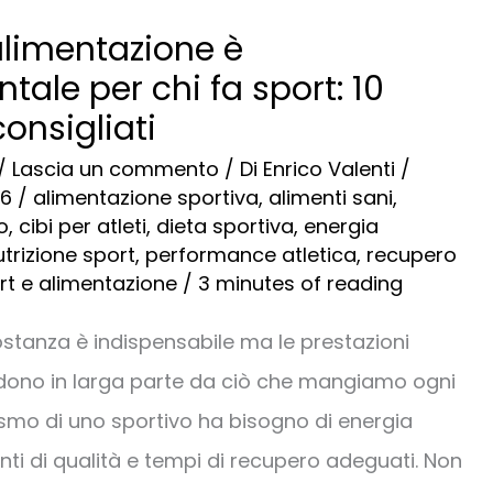
alimentazione è
ale per chi fa sport: 10
consigliati
/
Lascia un commento
/ Di
Enrico Valenti
/
26
/
alimentazione sportiva
,
alimenti sani
,
o
,
cibi per atleti
,
dieta sportiva
,
energia
utrizione sport
,
performance atletica
,
recupero
rt e alimentazione
/
3 minutes of reading
ostanza è indispensabile ma le prestazioni
ndono in larga parte da ciò che mangiamo ogni
ismo di uno sportivo ha bisogno di energia
enti di qualità e tempi di recupero adeguati. Non