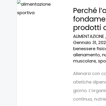
Perché
Perché l’
l’alimentazione
fondament
è
prodotti 
fondamentale
ALIMENTAZIONE
per
Gennaio 31, 20
chi
benessere fisic
allenamento
,
n
fa
muscolare
,
spo
sport:
10
Allenarsi con c
prodotti
atletiche dipe
consigliati
giorno. L’organ
continua, nutri