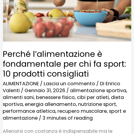
chi
fa
sport:
10
prodotti
Perché l’alimentazione è
consigliati
fondamentale per chi fa sport:
10 prodotti consigliati
ALIMENTAZIONE
/
Lascia un commento
/ Di
Enrico
Valenti
/
Gennaio 31, 2026
/
alimentazione sportiva
,
alimenti sani
,
benessere fisico
,
cibi per atleti
,
dieta
sportiva
,
energia allenamento
,
nutrizione sport
,
performance atletica
,
recupero muscolare
,
sport e
alimentazione
/
3 minutes of reading
Allenarsi con costanza è indispensabile ma le