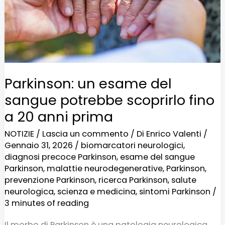
potrebbe
scoprirlo
fino
a
20
Parkinson: un esame del
anni
sangue potrebbe scoprirlo fino
prima
a 20 anni prima
NOTIZIE
/
Lascia un commento
/ Di
Enrico Valenti
/
Gennaio 31, 2026
/
biomarcatori neurologici
,
diagnosi precoce Parkinson
,
esame del sangue
Parkinson
,
malattie neurodegenerative
,
Parkinson
,
prevenzione Parkinson
,
ricerca Parkinson
,
salute
neurologica
,
scienza e medicina
,
sintomi Parkinson
/
3 minutes of reading
Il morbo di Parkinson è una patologia neurologica