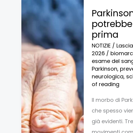
Parkinson:
Parkinso
un
potrebbe 
esame
prima
del
NOTIZIE
/
Lasci
sangue
2026
/
biomarca
potrebbe
esame del sang
Parkinson
,
prev
scoprirlo
neurologica
,
sc
fino
of reading
a
Il morbo di Pa
20
che spesso vie
anni
già evidenti. Tr
prima
movimenti comp