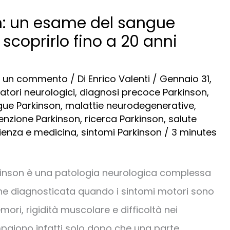
n: un esame del sangue
scoprirlo fino a 20 anni
a un commento
/ Di
Enrico Valenti
/
Gennaio 31,
tori neurologici
,
diagnosi precoce Parkinson
,
ue Parkinson
,
malattie neurodegenerative
,
enzione Parkinson
,
ricerca Parkinson
,
salute
ienza e medicina
,
sintomi Parkinson
/
3 minutes
rkinson è una patologia neurologica complessa
ne diagnosticata quando i sintomi motori sono
emori, rigidità muscolare e difficoltà nei
aiono infatti solo dopo che una parte