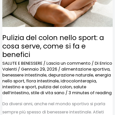
cosa
serve,
come
si
Pulizia del colon nello sport: a
fa
cosa serve, come si fa e
e
benefici
benefici
SALUTE E BENESSERE
/
Lascia un commento
/ Di
Enrico
Valenti
/
Gennaio 29, 2026
/
alimentazione sportiva
,
benessere intestinale
,
depurazione naturale
,
energia
nello sport
,
flora intestinale
,
idrocolonterapia
,
intestino e sport
,
pulizia del colon
,
salute
dell’intestino
,
stile di vita sano
/
3 minutes of reading
Da diversi anni, anche nel mondo sportivo si parla
sempre più spesso di benessere intestinale. Atleti