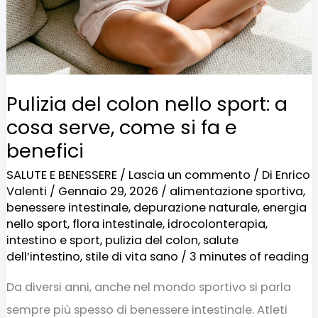
cosa
serve,
come
si
Pulizia del colon nello sport: a
fa
cosa serve, come si fa e
e
benefici
benefici
SALUTE E BENESSERE
/
Lascia un commento
/ Di
Enrico
Valenti
/
Gennaio 29, 2026
/
alimentazione sportiva
,
benessere intestinale
,
depurazione naturale
,
energia
nello sport
,
flora intestinale
,
idrocolonterapia
,
intestino e sport
,
pulizia del colon
,
salute
dell’intestino
,
stile di vita sano
/
3 minutes of reading
Da diversi anni, anche nel mondo sportivo si parla
sempre più spesso di benessere intestinale. Atleti