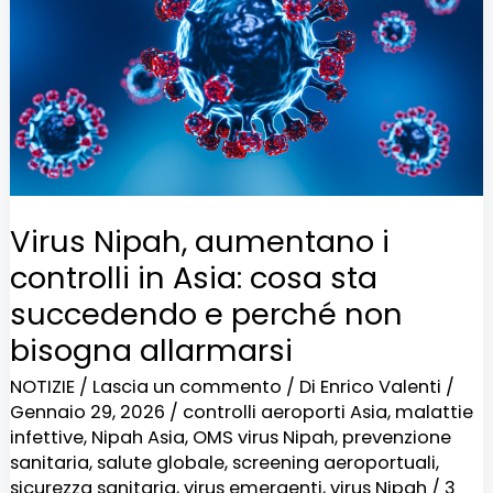
controlli
in
Asia:
cosa
sta
succedendo
e
Virus Nipah, aumentano i
perché
controlli in Asia: cosa sta
non
succedendo e perché non
bisogna
bisogna allarmarsi
allarmarsi
NOTIZIE
/
Lascia un commento
/ Di
Enrico Valenti
/
Gennaio 29, 2026
/
controlli aeroporti Asia
,
malattie
infettive
,
Nipah Asia
,
OMS virus Nipah
,
prevenzione
sanitaria
,
salute globale
,
screening aeroportuali
,
sicurezza sanitaria
,
virus emergenti
,
virus Nipah
/
3