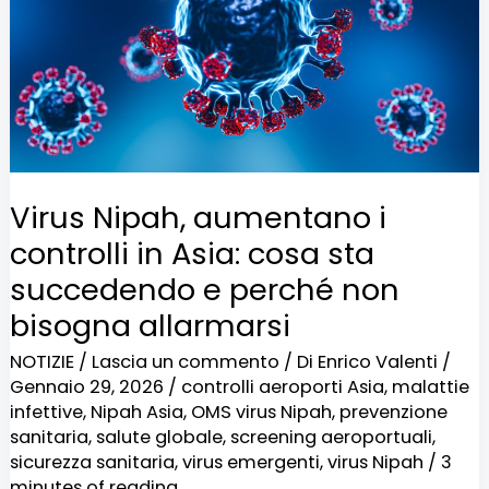
in
Asia:
cosa
sta
succedendo
e
Virus Nipah, aumentano i
perché
controlli in Asia: cosa sta
non
succedendo e perché non
bisogna
bisogna allarmarsi
allarmarsi
NOTIZIE
/
Lascia un commento
/ Di
Enrico Valenti
/
Gennaio 29, 2026
/
controlli aeroporti Asia
,
malattie
infettive
,
Nipah Asia
,
OMS virus Nipah
,
prevenzione
sanitaria
,
salute globale
,
screening aeroportuali
,
sicurezza sanitaria
,
virus emergenti
,
virus Nipah
/
3
minutes of reading