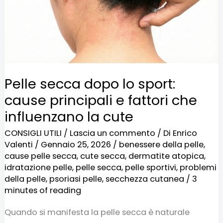
cause
principali
e
fattori
che
Pelle secca dopo lo sport:
influenzano
cause principali e fattori che
la
influenzano la cute
cute
CONSIGLI UTILI
/
Lascia un commento
/ Di
Enrico
Valenti
/
Gennaio 25, 2026
/
benessere della pelle
,
cause pelle secca
,
cute secca
,
dermatite atopica
,
idratazione pelle
,
pelle secca
,
pelle sportivi
,
problemi
della pelle
,
psoriasi pelle
,
secchezza cutanea
/
3
minutes of reading
Quando si manifesta la pelle secca è naturale