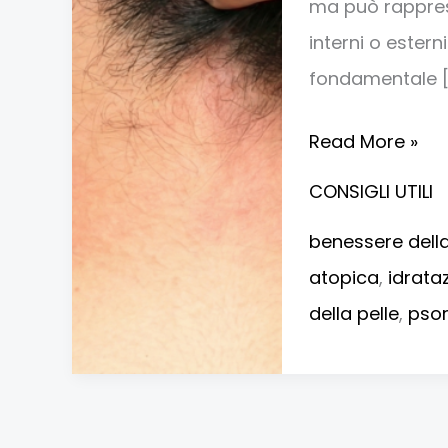
cute
ma può rappres
interni o estern
fondamentale [
Read More »
CONSIGLI UTILI
benessere della
atopica
,
idrata
della pelle
,
psor