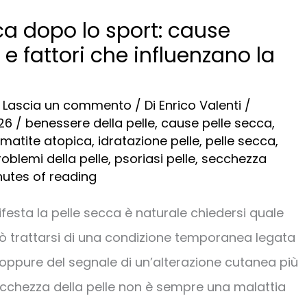
ca dopo lo sport: cause
 e fattori che influenzano la
/
Lascia un commento
/ Di
Enrico Valenti
/
026
/
benessere della pelle
,
cause pelle secca
,
matite atopica
,
idratazione pelle
,
pelle secca
,
roblemi della pelle
,
psoriasi pelle
,
secchezza
nutes of reading
esta la pelle secca è naturale chiedersi quale
uò trattarsi di una condizione temporanea legata
ta oppure del segnale di un’alterazione cutanea più
cchezza della pelle non è sempre una malattia