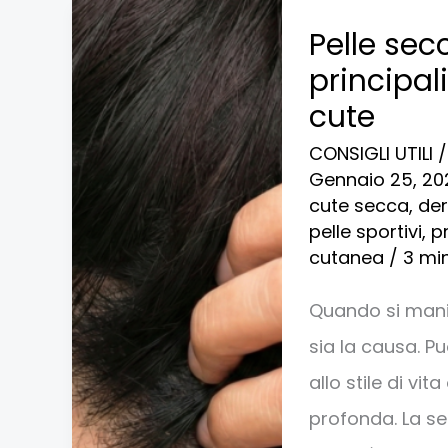
Pelle
Pelle sec
secca
principali
dopo
cute
lo
CONSIGLI UTILI
sport:
Gennaio 25, 2
cause
cute secca
,
der
pelle sportivi
,
p
principali
cutanea
/
3 mi
e
fattori
Quando si manif
che
sia la causa. P
influenzano
allo stile di vi
la
profonda. La se