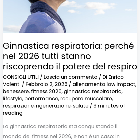
stanno
riscoprendo
il
potere
Ginnastica respiratoria: perché
del
nel 2026 tutti stanno
respiro
riscoprendo il potere del respiro
CONSIGLI UTILI
/
Lascia un commento
/ Di
Enrico
Valenti
/
Febbraio 2, 2026
/
allenamento low impact
,
benessere
,
fitness 2026
,
ginnastica respiratoria
,
lifestyle
,
performance
,
recupero muscolare
,
respirazione
,
rigenerazione
,
salute
/
3 minutes of
reading
La ginnastica respiratoria sta conquistando il
mondo del fitness nel 2026, e non è un caso: in