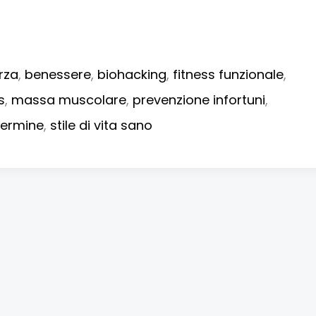
rza
,
benessere
,
biohacking
,
fitness funzionale
,
s
,
massa muscolare
,
prevenzione infortuni
,
termine
,
stile di vita sano