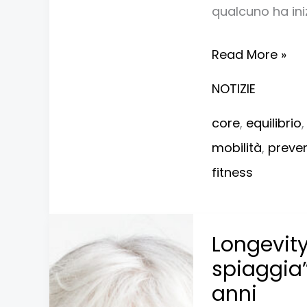
già
qualcuno ha ini
invecchiando
Read More »
NOTIZIE
core
,
equilibrio
mobilità
,
preve
fitness
Longevity
Longevity
fitness:
spiaggia”
addio
anni
“corpo