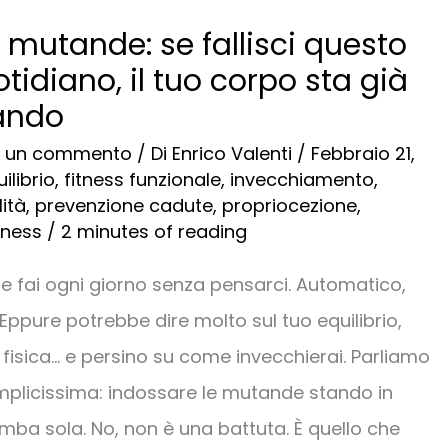
e mutande: se fallisci questo
tidiano, il tuo corpo sta già
ando
a un commento
/ Di
Enrico Valenti
/
Febbraio 21,
ilibrio
,
fitness funzionale
,
invecchiamento
,
ità
,
prevenzione cadute
,
propriocezione
,
itness
/
2 minutes of reading
e fai ogni giorno senza pensarci. Automatico,
 Eppure potrebbe dire molto sul tuo equilibrio,
 fisica… e persino su come invecchierai. Parliamo
mplicissima: indossare le mutande stando in
mba sola. No, non è una battuta. È quello che