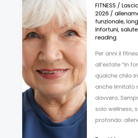
FITNESS
/
Lasci
da
2026
/
allenam
spiaggia”,
funzionale
,
long
infortuni
,
salute
ora
reading
conta
arrivare
Per anni il fit
forti
all’estate “in f
a
qualche chilo i
90
anche limitato
anni
davvero. Sempr
solo wellness, 
profondo: allen