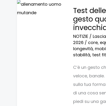
Test
Test dell
delle
gesto quo
mutande:
invecchi
se
NOTIZIE
/
Lasci
fallisci
2026
/
core
,
equ
questo
longevità
,
mobil
stabilità
,
test f
gesto
quotidiano,
C’è un gesto ch
il
veloce, banale.
tuo
sulla tua forma
corpo
di una cosa se
sta
piedi su una ga