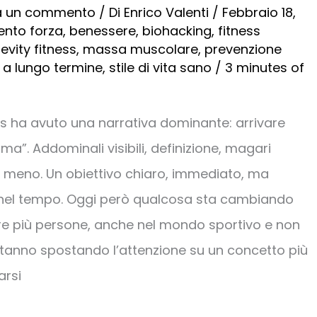
a un commento
/ Di
Enrico Valenti
/
Febbraio 18,
ento forza
,
benessere
,
biohacking
,
fitness
evity fitness
,
massa muscolare
,
prevenzione
 a lungo termine
,
stile di vita sano
/
3 minutes of
ness ha avuto una narrativa dominante: arrivare
orma”. Addominali visibili, definizione, magari
n meno. Un obiettivo chiaro, immediato, ma
 nel tempo. Oggi però qualcosa sta cambiando
e più persone, anche nel mondo sportivo e non
stanno spostando l’attenzione su un concetto più
arsi