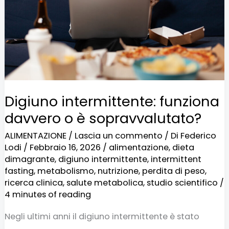
o
è
sopravvalutato?
Digiuno intermittente: funziona
davvero o è sopravvalutato?
ALIMENTAZIONE
/
Lascia un commento
/ Di
Federico
Lodi
/
Febbraio 16, 2026
/
alimentazione
,
dieta
dimagrante
,
digiuno intermittente
,
intermittent
fasting
,
metabolismo
,
nutrizione
,
perdita di peso
,
ricerca clinica
,
salute metabolica
,
studio scientifico
/
4 minutes of reading
Negli ultimi anni il digiuno intermittente è stato