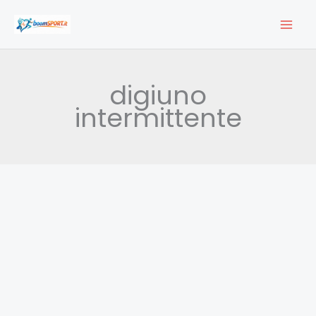
Vai
al
contenuto
digiuno
intermittente