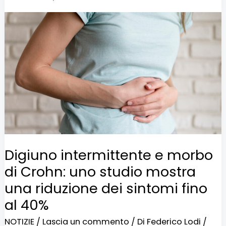
Digiuno
intermittente
e
morbo
di
Crohn:
uno
studio
mostra
Digiuno intermittente e morbo
una
di Crohn: uno studio mostra
riduzione
una riduzione dei sintomi fino
dei
al 40%
sintomi
NOTIZIE
/
Lascia un commento
/ Di
Federico Lodi
/