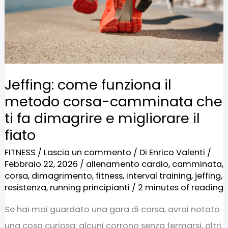
corsa-
camminata
che
ti
fa
Jeffing: come funziona il
dimagrire
metodo corsa-camminata che
e
ti fa dimagrire e migliorare il
migliorare
fiato
il
FITNESS
/
Lascia un commento
/ Di
Enrico Valenti
/
fiato
Febbraio 22, 2026
/
allenamento cardio
,
camminata
,
corsa
,
dimagrimento
,
fitness
,
interval training
,
jeffing
,
resistenza
,
running principianti
/
2 minutes of reading
Se hai mai guardato una gara di corsa, avrai notato
una cosa curiosa: alcuni corrono senza fermarsi, altri