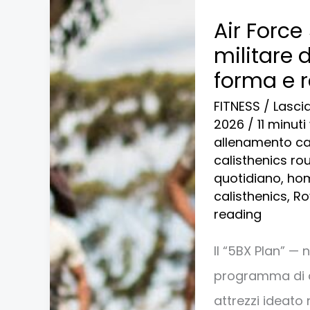
Air
Air Force
Force
militare 
5BX
forma e 
Workout:
FITNESS
/
Lasci
il
2026
/
11 minut
metodo
allenamento ca
calisthenics ro
militare
quotidiano
,
hom
da
calisthenics
,
Ro
11
reading
minuti
Il “5BX Plan” —
che
programma di a
migliora
attrezzi ideato 