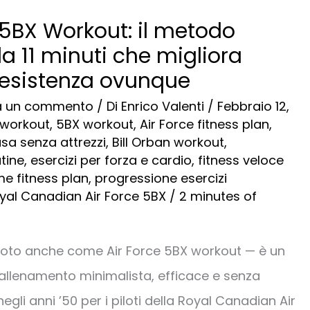
 5BX Workout: il metodo
da 11 minuti che migliora
resistenza ovunque
a un commento
/ Di
Enrico Valenti
/
Febbraio 12,
i workout
,
5BX workout
,
Air Force fitness plan
,
sa senza attrezzi
,
Bill Orban workout
,
utine
,
esercizi per forza e cardio
,
fitness veloce
e fitness plan
,
progressione esercizi
yal Canadian Air Force 5BX
/
2 minutes of
 noto anche come Air Force 5BX workout — è un
llenamento minimalista, efficace e senza
negli anni ’50 per i piloti della Royal Canadian Air