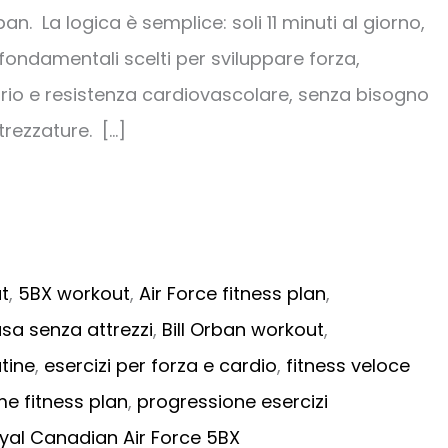
ban. La logica è semplice: soli 11 minuti al giorno,
 fondamentali scelti per sviluppare forza,
ibrio e resistenza cardiovascolare, senza bisogno
trezzature. […]
ut
,
5BX workout
,
Air Force fitness plan
,
sa senza attrezzi
,
Bill Orban workout
,
utine
,
esercizi per forza e cardio
,
fitness veloce
e fitness plan
,
progressione esercizi
yal Canadian Air Force 5BX