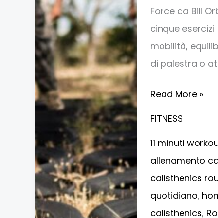
forma
Force da Bill Or
e
cinque esercizi
resistenza
mobilità, equil
ovunque
di palestra o at
Read More »
FITNESS
11 minuti worko
allenamento ca
calisthenics ro
quotidiano
,
hom
calisthenics
,
Ro