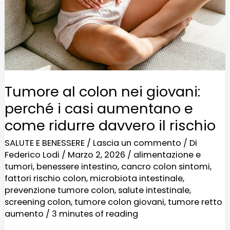
perché
i
casi
aumentano
e
Tumore al colon nei giovani:
come
perché i casi aumentano e
ridurre
come ridurre davvero il rischio
davvero
SALUTE E BENESSERE
/
Lascia un commento
/ Di
il
Federico Lodi
/
Marzo 2, 2026
/
alimentazione e
rischio
tumori
,
benessere intestino
,
cancro colon sintomi
,
fattori rischio colon
,
microbiota intestinale
,
prevenzione tumore colon
,
salute intestinale
,
screening colon
,
tumore colon giovani
,
tumore retto
aumento
/
3 minutes of reading