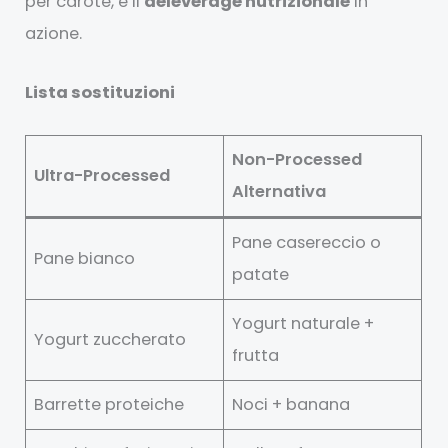
per carote, è il
deleverage nutrizionale
in
azione.
Lista sostituzioni
Non-Processed
Ultra-Processed
Alternativa
Pane casereccio o
Pane bianco
patate
Yogurt naturale +
Yogurt zuccherato
frutta
Barrette proteiche
Noci + banana