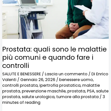
malattie
più
comuni
e
quando
fare
Prostata: quali sono le malattie
i
più comuni e quando fare i
controlli
controlli
SALUTE E BENESSERE
/
Lascia un commento
/ Di
Enrico
Valenti
/
Gennaio 26, 2026
/
benessere uomo
,
controlli prostata
,
ipertrofia prostatica
,
malattie
prostata
,
prevenzione maschile
,
prostata
,
PSA
,
salute
prostata
,
salute urologica
,
tumore alla prostata
/
3
minutes of reading