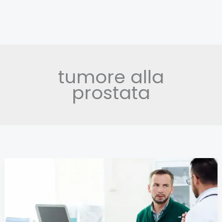
tumore alla
prostata
Prostata:
quali
sono
le