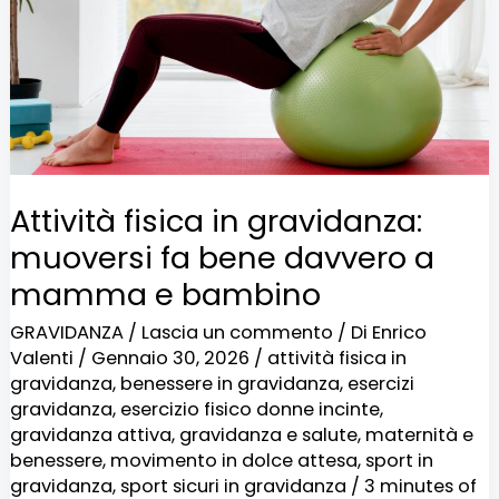
muoversi
fa
bene
davvero
a
mamma
Attività fisica in gravidanza:
e
muoversi fa bene davvero a
bambino
mamma e bambino
GRAVIDANZA
/
Lascia un commento
/ Di
Enrico
Valenti
/
Gennaio 30, 2026
/
attività fisica in
gravidanza
,
benessere in gravidanza
,
esercizi
gravidanza
,
esercizio fisico donne incinte
,
gravidanza attiva
,
gravidanza e salute
,
maternità e
benessere
,
movimento in dolce attesa
,
sport in
gravidanza
,
sport sicuri in gravidanza
/
3 minutes of