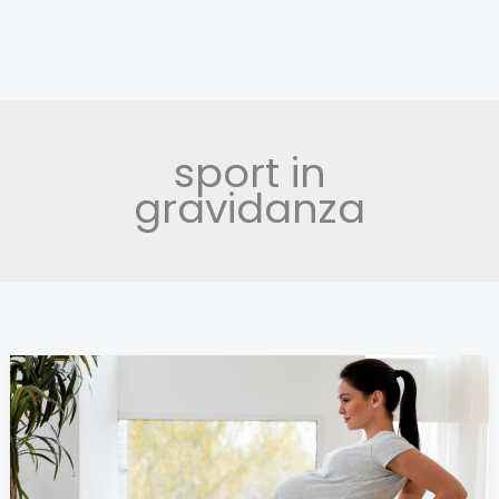
sport in
gravidanza
Attività
fisica
in
gravidanza: