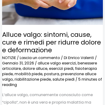
rimedi
per
ridurre
dolore
Alluce valgo: sintomi, cause,
e
cure e rimedi per ridurre dolore
deformazione
e deformazione
NOTIZIE
/
Lascia un commento
/ Di
Enrico Valenti
/
Gennaio 31, 2026
/
alluce valgo esercizi
,
benessere
articolare
,
dolore alluce
,
esercizi piedi
,
fisioterapia
piede
,
mobilità piede
,
postura
,
prevenzione alluce
valgo
,
riabilitazione piede
,
salute piedi
/
5 minutes of
reading
L’alluce valgo, comunemente conosciuto come
“cipolla”, non è una vera e propria malattia ma