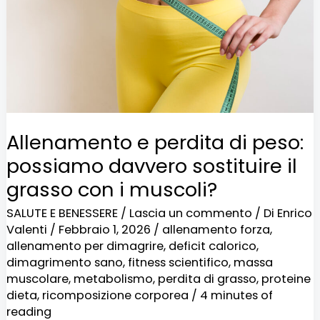
peso:
possiamo
davvero
sostituire
il
grasso
Allenamento e perdita di peso:
con
possiamo davvero sostituire il
i
grasso con i muscoli?
muscoli?
SALUTE E BENESSERE
/
Lascia un commento
/ Di
Enrico
Valenti
/
Febbraio 1, 2026
/
allenamento forza
,
allenamento per dimagrire
,
deficit calorico
,
dimagrimento sano
,
fitness scientifico
,
massa
muscolare
,
metabolismo
,
perdita di grasso
,
proteine
dieta
,
ricomposizione corporea
/
4 minutes of
reading