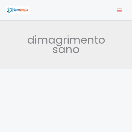
Vai
al
contenuto
dimagrimento
sano