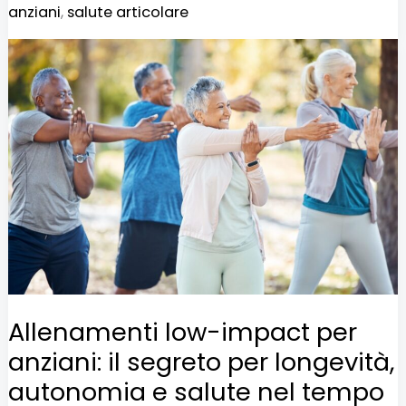
anziani
,
salute articolare
Allenamenti
low-
impact
per
anziani:
il
segreto
per
longevità,
autonomia
Allenamenti low-impact per
e
anziani: il segreto per longevità,
salute
autonomia e salute nel tempo
nel