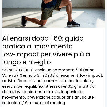
guida
pratica
al
movimento
low‑impact
Allenarsi dopo i 60: guida
per
pratica al movimento
vivere
low‑impact per vivere più a
più
lungo e meglio
a
CONSIGLI UTILI
/
Lascia un commento
/ Di
Enrico
lungo
Valenti
/
Gennaio 31, 2026
/
allenamenti low impact
,
e
attività fisica anziani
,
camminata per la salute
,
esercizi per equilibrio
,
fitness over 65
,
ginnastica
meglio
dolce
,
invecchiamento attivo
,
longevità e
movimento
,
prevenzione cadute anziani
,
salute
articolare
/
6 minutes of reading