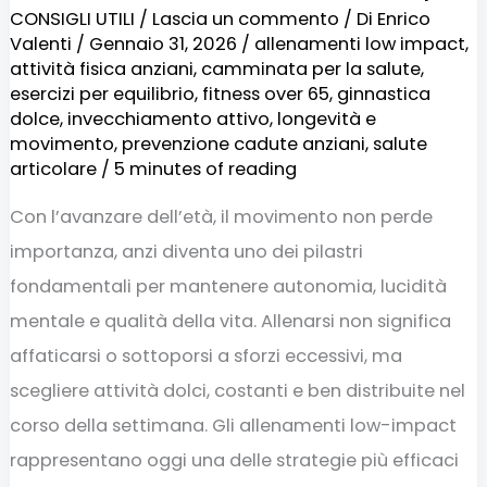
CONSIGLI UTILI
/
Lascia un commento
/ Di
Enrico
tempo
Valenti
/
Gennaio 31, 2026
/
allenamenti low impact
,
attività fisica anziani
,
camminata per la salute
,
esercizi per equilibrio
,
fitness over 65
,
ginnastica
dolce
,
invecchiamento attivo
,
longevità e
movimento
,
prevenzione cadute anziani
,
salute
articolare
/
5 minutes of reading
Con l’avanzare dell’età, il movimento non perde
importanza, anzi diventa uno dei pilastri
fondamentali per mantenere autonomia, lucidità
mentale e qualità della vita. Allenarsi non significa
affaticarsi o sottoporsi a sforzi eccessivi, ma
scegliere attività dolci, costanti e ben distribuite nel
corso della settimana. Gli allenamenti low-impact
rappresentano oggi una delle strategie più efficaci