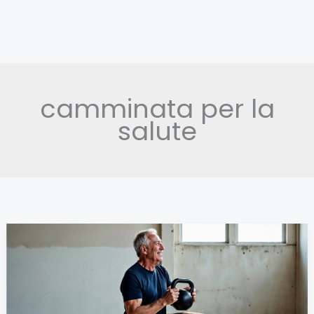
camminata per la
salute
Allenarsi
dopo
i
60: