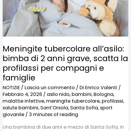
2
anni
grave,
scatta
la
Meningite tubercolare all’asilo:
profilassi
bimba di 2 anni grave, scatta la
per
profilassi per compagni e
compagni
famiglie
e
NOTIZIE
/
Lascia un commento
/ Di
Enrico Valenti
/
famiglie
Febbraio 4, 2026
/
asilo nido
,
bambini
,
Bologna
,
malattie infettive
,
meningite tubercolare
,
profilassi
,
salute bambini
,
Sant’Orsola
,
Santa Sofia
,
sport
giovanile
/
3 minutes of reading
Una bambina di due anni e mezzo di Santa Sofia, in