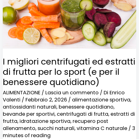
estratti
di
frutta
per
lo
sport
I migliori centrifugati ed estratti
(e
di frutta per lo sport (e per il
per
benessere quotidiano)
il
ALIMENTAZIONE
/
Lascia un commento
/ Di
Enrico
benessere
Valenti
/
Febbraio 2, 2026
/
alimentazione sportiva
,
quotidiano)
antiossidanti naturali
,
benessere quotidiano
,
bevande per sportivi
,
centrifugati di frutta
,
estratti di
frutta
,
idratazione sportiva
,
recupero post
allenamento
,
succhi naturali
,
vitamina C naturale
/
3
minutes of reading