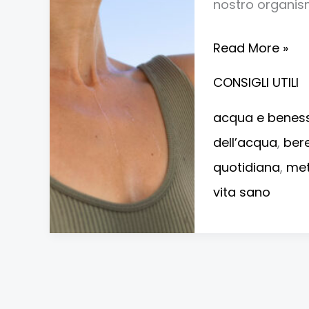
mente
nostro organis
Read More »
CONSIGLI UTILI
acqua e benes
dell’acqua
,
ber
quotidiana
,
met
vita sano