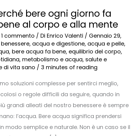
rché bere ogni giorno fa
bene al corpo e alla mente
/
1 commento
/ Di
Enrico Valenti
/
Gennaio 29,
 benessere
,
acqua e digestione
,
acqua e pelle
,
cqua
,
bere acqua fa bene
,
equilibrio del corpo
,
tidiana
,
metabolismo e acqua
,
salute e
le di vita sano
/
3 minutes of reading
mo soluzioni complesse per sentirci meglio,
colosi o regole difficili da seguire, quando in
più grandi alleati del nostro benessere è sempre
i mano: l’acqua. Bere acqua significa prendersi
in modo semplice e naturale. Non è un caso se il