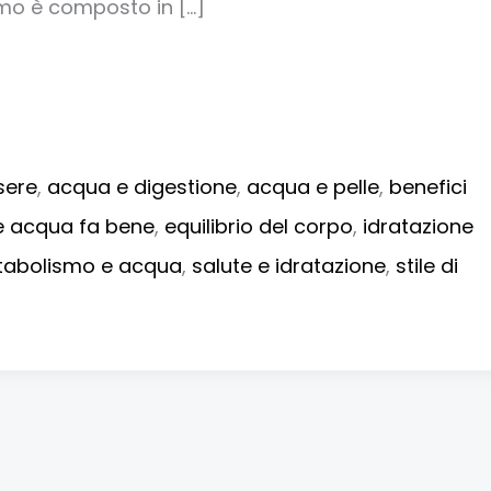
mo è composto in […]
sere
,
acqua e digestione
,
acqua e pelle
,
benefici
e acqua fa bene
,
equilibrio del corpo
,
idratazione
abolismo e acqua
,
salute e idratazione
,
stile di