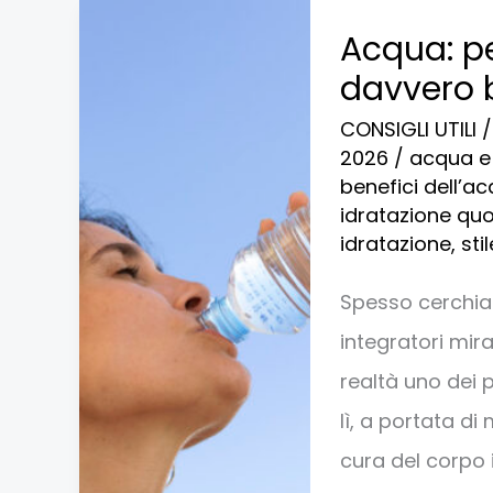
Acqua:
Acqua: pe
perché
davvero 
bere
CONSIGLI UTILI
ogni
2026
/
acqua e
giorno
benefici dell’a
idratazione quo
fa
idratazione
,
sti
davvero
bene
Spesso cerchia
al
integratori mira
corpo
realtà uno dei 
e
lì, a portata d
alla
cura del corpo 