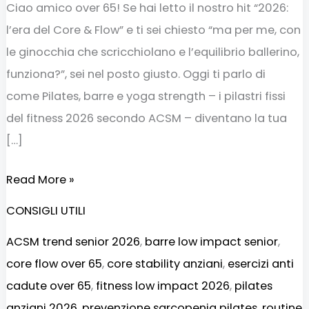
Ciao amico over 65! Se hai letto il nostro hit “2026:
l’era del Core & Flow” e ti sei chiesto “ma per me, con
le ginocchia che scricchiolano e l’equilibrio ballerino,
funziona?”, sei nel posto giusto. Oggi ti parlo di
come Pilates, barre e yoga strength – i pilastri fissi
del fitness 2026 secondo ACSM – diventano la tua
[…]
Read More »
CONSIGLI UTILI
ACSM trend senior 2026
,
barre low impact senior
,
core flow over 65
,
core stability anziani
,
esercizi anti
cadute over 65
,
fitness low impact 2026
,
pilates
anziani 2026
,
prevenzione sarcopenia pilates
,
routine