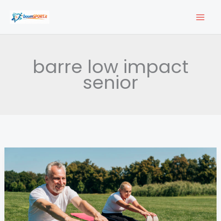
Vai
al
contenuto
barre low impact
senior
Core
&
Flow
per
Over