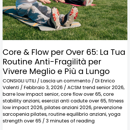
65:
La
Tua
Routine
Anti-
Core & Flow per Over 65: La Tua
Fragilità
Routine Anti-Fragilità per
per
Vivere Meglio e Più a Lungo
Vivere
CONSIGLI UTILI
/
Lascia un commento
/ Di
Enrico
Meglio
Valenti
/
Febbraio 3, 2026
/
ACSM trend senior 2026
,
e
barre low impact senior
,
core flow over 65
,
core
Più
stability anziani
,
esercizi anti cadute over 65
,
fitness
low impact 2026
,
pilates anziani 2026
,
prevenzione
a
sarcopenia pilates
,
routine equilibrio anziani
,
yoga
Lungo
strength over 65
/
3 minutes of reading